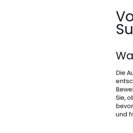
Vo
Su
Wa
Die A
entsc
Bewer
Sie, 
bevor
und f