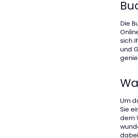
Bu
Die B
Onlin
sich I
und G
genie
Wa
Um da
Sie e
dem W
wunde
dabei