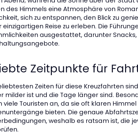
n Abend; während die Sonne über der Stadt 
n des Himmels eine Atmosphäre von Romant
chkeit, sich zu entspannen, den Blick zu gen
r einzigartigen Reise zu erleben. Die Führunge
mlichkeiten ausgestattet, darunter Snacks
haltungsangebote.
iebte Zeitpunkte für Fahr
eliebtesten Zeiten für diese Kreuzfahrten sin
r milder ist und die Tage länger sind. Beso
n viele Touristen an, da sie oft klaren Himme
nuntergänge bieten. Die genaue Abfahrtszeit
rbedingungen, weshalb es ratsam ist, die je
rüfen.