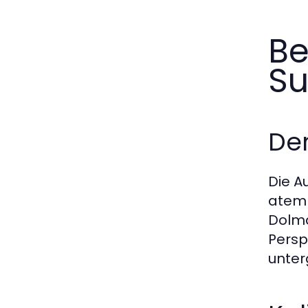
Be
Su
Der
Die A
atemb
Dolma
Persp
unter