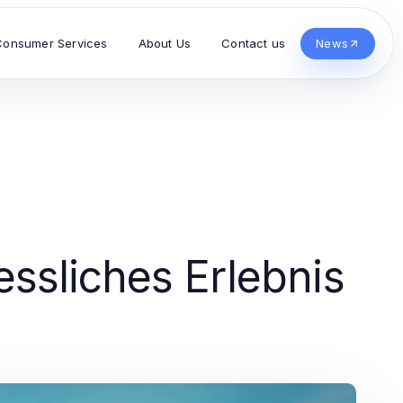
Consumer Services
About Us
Contact us
News
ssliches Erlebnis