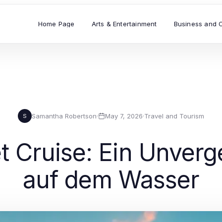
Home Page
Arts & Entertainment
Business and 
Samantha Robertson
·
May 7, 2026
·
Travel and Tourism
S
 Cruise: Ein Unverge
auf dem Wasser