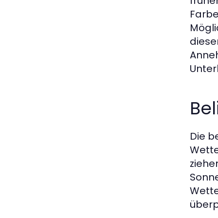
frühe
Farbe
Mögli
diese
Anneh
Unter
Bel
Die b
Wette
ziehe
Sonne
Wette
überp