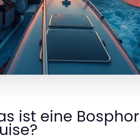
s ist eine Bospho
uise?