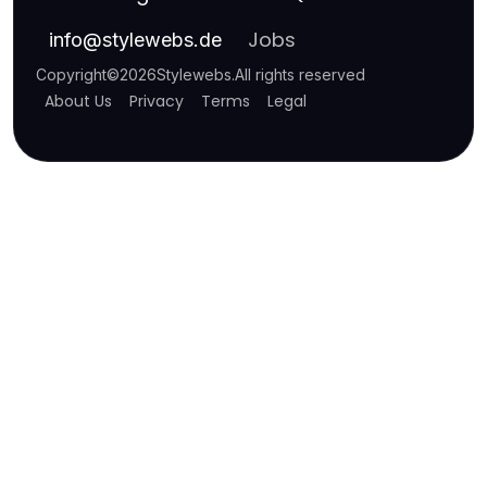
Jobs
info
@
stylewebs.de
Copyright
©
2026
Stylewebs
.
All rights reserved
About Us
Privacy
Terms
Legal