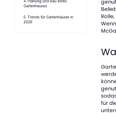
genut
4. Planung und Bau eines
Gartenhauses
Belie
Rolle
5. Trends für Gartenhäuser in
2026
Wenn 
McGar
Wa
Garte
werde
könne
genut
sodas
für d
unter