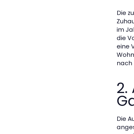
Die z
Zuhau
im Ja
die V
eine 
Wohne
nach 
2.
Ga
Die A
anges