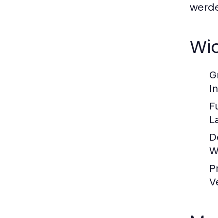
werde
Wic
G
I
F
L
D
W
Pr
V