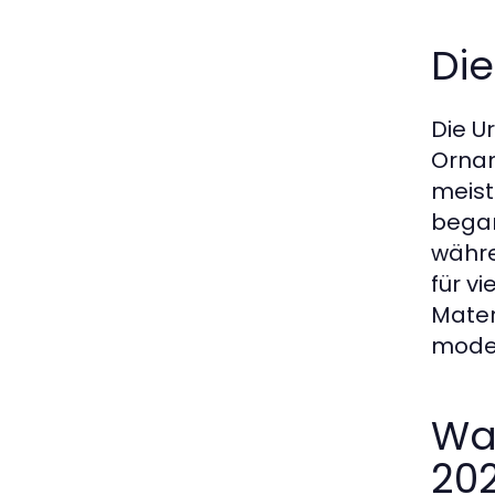
Di
Die U
Ornam
meist
began
währe
für v
Mater
moder
Wa
20