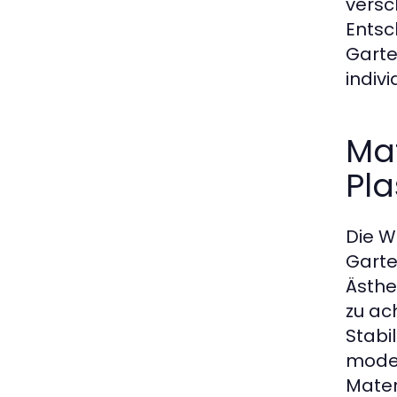
versc
Entsc
Garte
indivi
Mat
Pla
Die W
Garte
Ästhe
zu ac
Stabi
moder
Mater