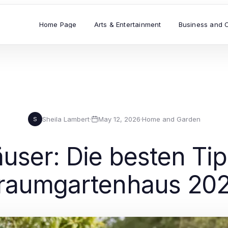
Home Page
Arts & Entertainment
Business and 
Sheila Lambert
·
May 12, 2026
·
Home and Garden
S
user: Die besten Tipp
raumgartenhaus 20