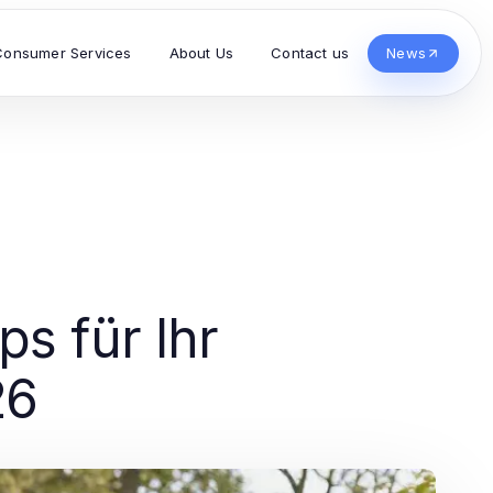
Consumer Services
About Us
Contact us
News
s für Ihr
26